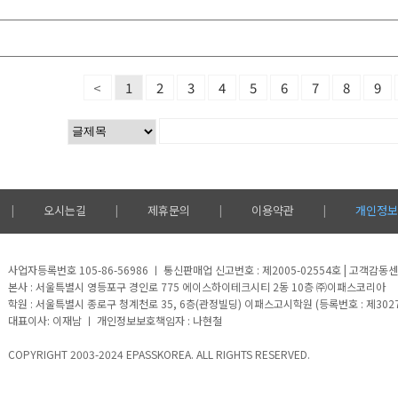
<
1
2
3
4
5
6
7
8
9
오시는길
제휴문의
이용약관
개인정보
|
|
|
|
사업자등록번호 105-86-56986 ㅣ 통신판매업 신고번호 : 제2005-02554호 | 고객감동센터 
본사 : 서울특별시 영등포구 경인로 775 에이스하이테크시티 2동 10층 ㈜이패스코리아
학원 : 서울특별시 종로구 청계천로 35, 6층(관정빌딩) 이패스고시학원 (등록번호 : 제302
대표이사: 이재남 ㅣ 개인정보보호책임자 : 나현철
COPYRIGHT 2003-2024 EPASSKOREA. ALL RIGHTS RESERVED.