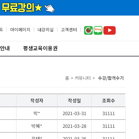
트
|
마이페이지
|
내강의실
|
고객센터
|
안내
평생교육이용권
홈
>
커뮤니티
>
수강/합격수기
작성자
작성일
조회수
박*
2021-03-31
31111
박혜*
2021-03-28
31111
윤태*
2021-03-25
31111