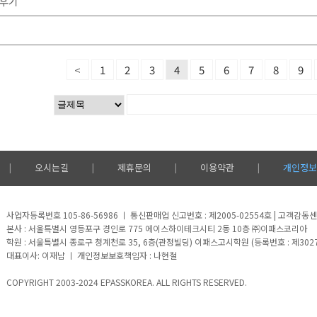
험후기
<
1
2
3
4
5
6
7
8
9
오시는길
제휴문의
이용약관
개인정보
|
|
|
|
사업자등록번호 105-86-56986 ㅣ 통신판매업 신고번호 : 제2005-02554호 | 고객감동센터 
본사 : 서울특별시 영등포구 경인로 775 에이스하이테크시티 2동 10층 ㈜이패스코리아
학원 : 서울특별시 종로구 청계천로 35, 6층(관정빌딩) 이패스고시학원 (등록번호 : 제302
대표이사: 이재남 ㅣ 개인정보보호책임자 : 나현철
COPYRIGHT 2003-2024 EPASSKOREA. ALL RIGHTS RESERVED.