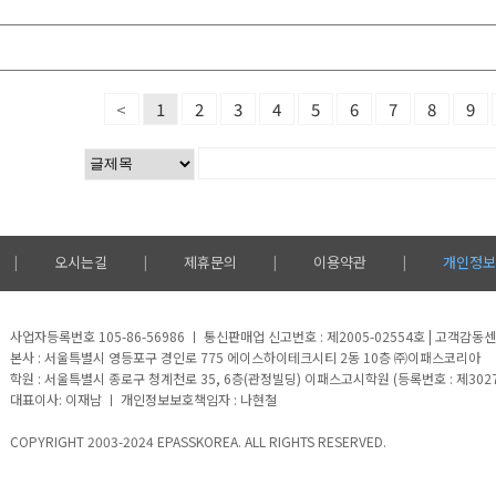
<
1
2
3
4
5
6
7
8
9
오시는길
제휴문의
이용약관
개인정보
|
|
|
|
사업자등록번호 105-86-56986 ㅣ 통신판매업 신고번호 : 제2005-02554호 | 고객감동센터 
본사 : 서울특별시 영등포구 경인로 775 에이스하이테크시티 2동 10층 ㈜이패스코리아
학원 : 서울특별시 종로구 청계천로 35, 6층(관정빌딩) 이패스고시학원 (등록번호 : 제302
대표이사: 이재남 ㅣ 개인정보보호책임자 : 나현철
COPYRIGHT 2003-2024 EPASSKOREA. ALL RIGHTS RESERVED.